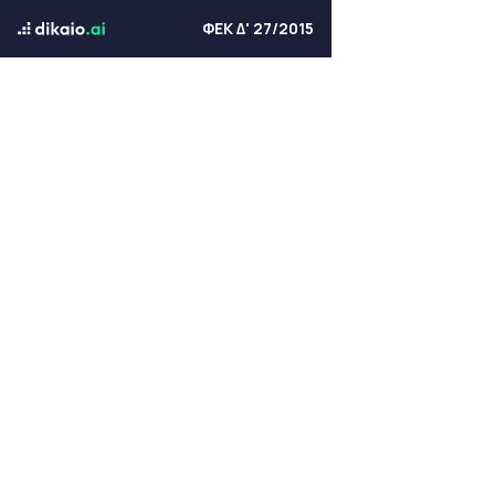
ΦΕΚ Δ' 27/2015