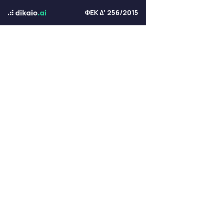
ΦΕΚ Δ' 256/2015