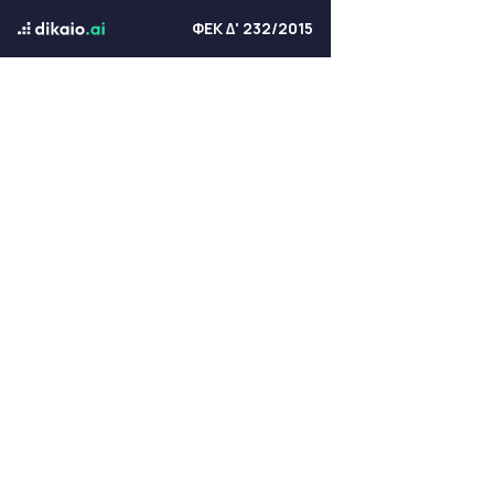
ΦΕΚ Δ' 232/2015