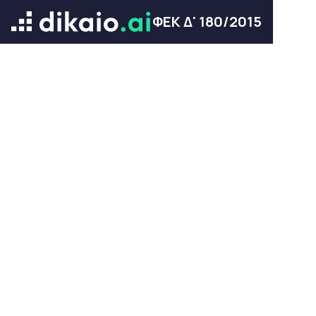
ΦΕΚ Δ' 180/2015