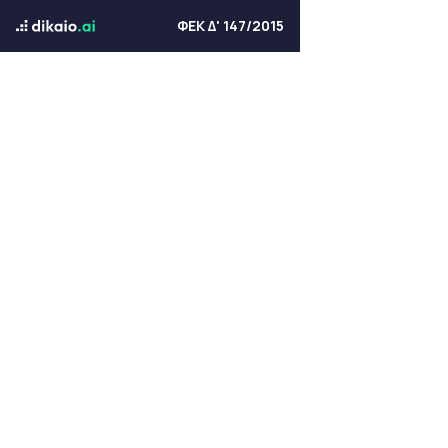
ΦΕΚ Δ' 147/2015