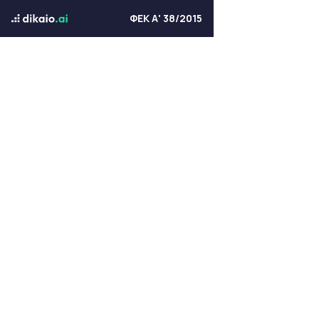
ΦΕΚ Α' 38/2015