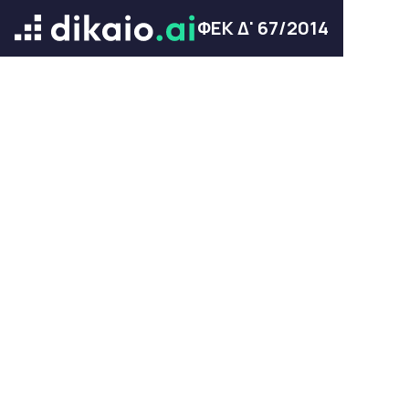
ΦΕΚ Δ' 67/2014