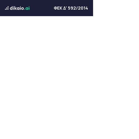
ΦΕΚ Δ' 592/2014