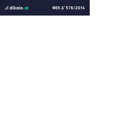
ΦΕΚ Δ' 576/2014