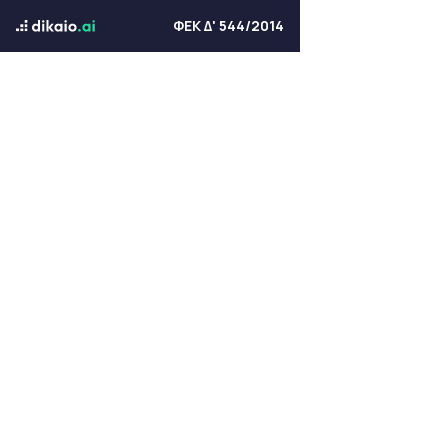
ΦΕΚ Δ' 544/2014