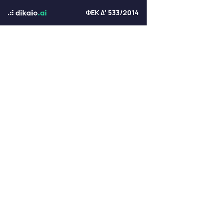
ΦΕΚ Δ' 533/2014