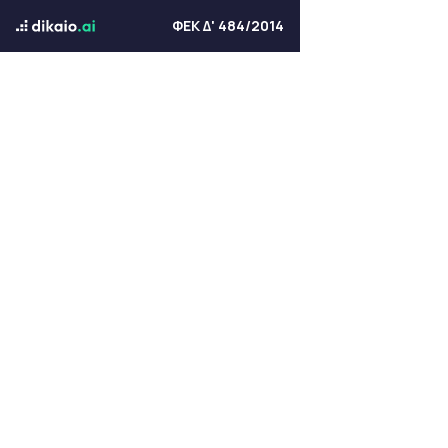
ΦΕΚ Δ' 484/2014