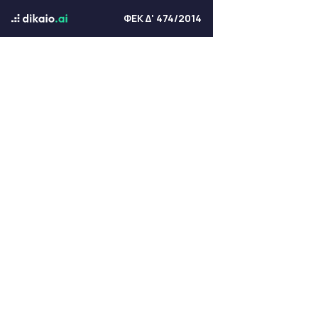
ΦΕΚ Δ' 474/2014