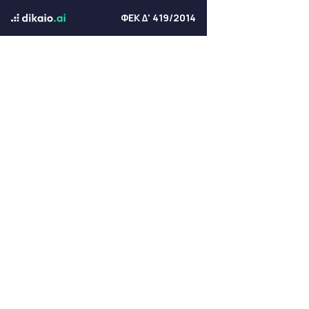
ΦΕΚ Δ' 419/2014