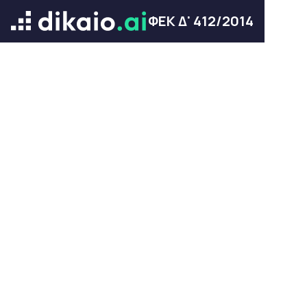
ΦΕΚ Δ' 412/2014