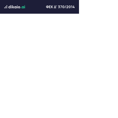
ΦΕΚ Δ' 370/2014