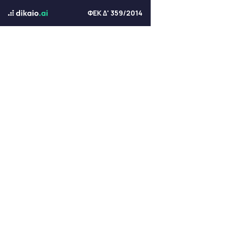
ΦΕΚ Δ' 359/2014