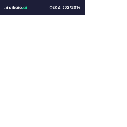
ΦΕΚ Δ' 332/2014