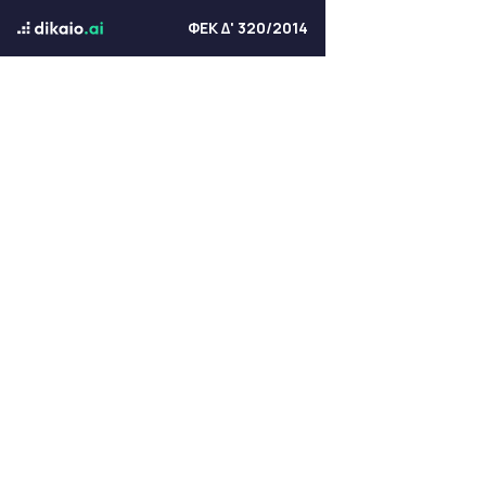
ΦΕΚ Δ' 320/2014