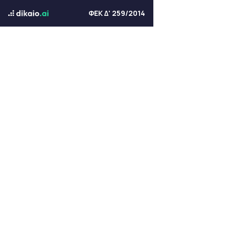
ΦΕΚ Δ' 259/2014