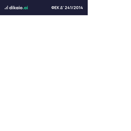
ΦΕΚ Δ' 241/2014