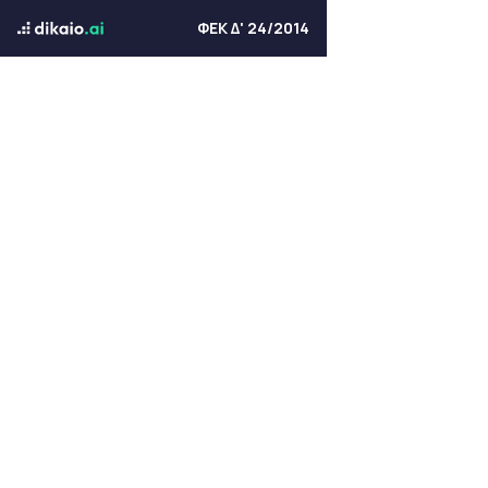
ΦΕΚ Δ' 24/2014