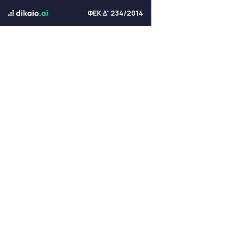
ΦΕΚ Δ' 234/2014