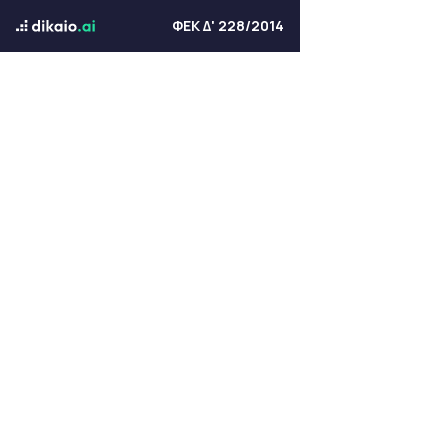
ΦΕΚ Δ' 228/2014