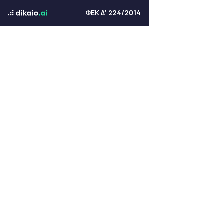
ΦΕΚ Δ' 224/2014