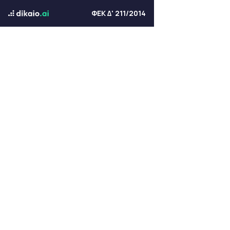
ΦΕΚ Δ' 211/2014