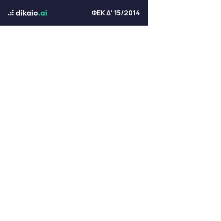
ΦΕΚ Δ' 15/2014