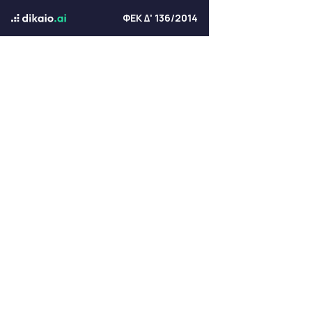
ΦΕΚ Δ' 136/2014