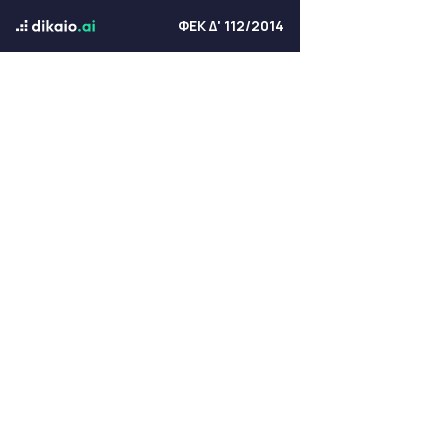
ΦΕΚ Δ' 112/2014