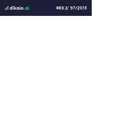
ΦΕΚ Δ' 97/2013