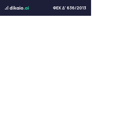
ΦΕΚ Δ' 636/2013