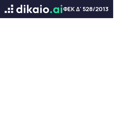
ΦΕΚ Δ' 528/2013