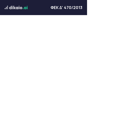
ΦΕΚ Δ' 470/2013