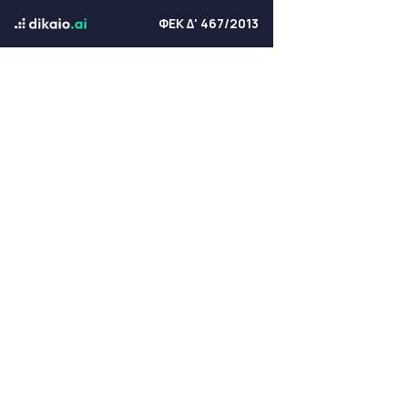
ΦΕΚ Δ' 467/2013