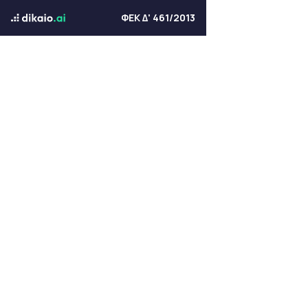
ΦΕΚ Δ' 461/2013