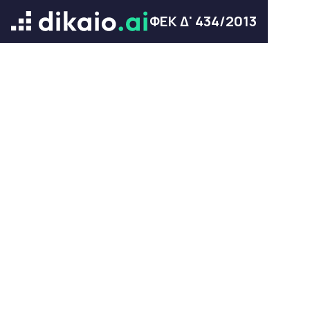
ΦΕΚ Δ' 434/2013