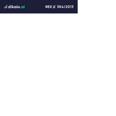
ΦΕΚ Δ' 364/2013