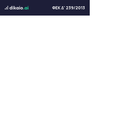
ΦΕΚ Δ' 239/2013