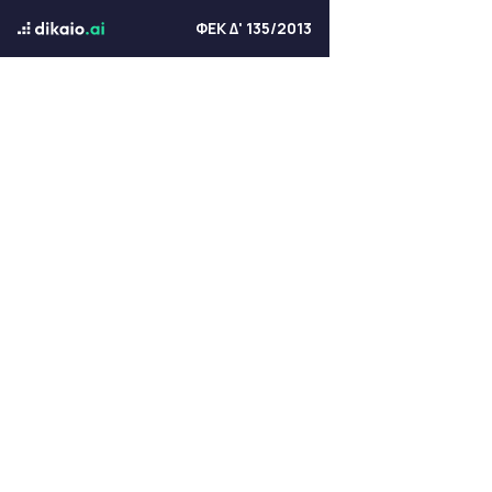
ΦΕΚ Δ' 135/2013