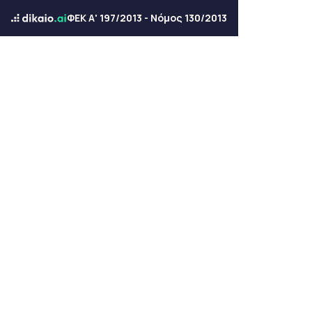
ΦΕΚ Α' 197/2013 - Νόμος 130/2013