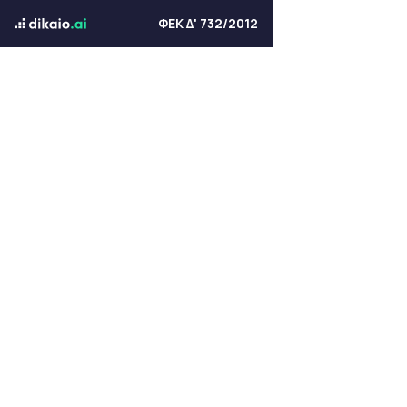
ΦΕΚ Δ' 732/2012