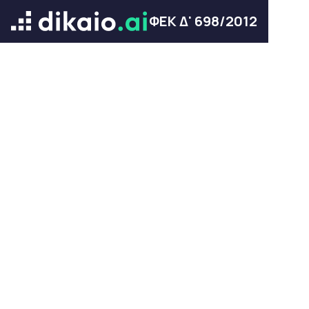
ΦΕΚ Δ' 698/2012