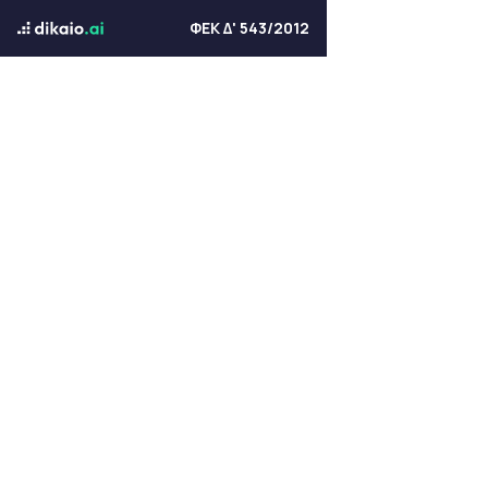
ΦΕΚ Δ' 543/2012