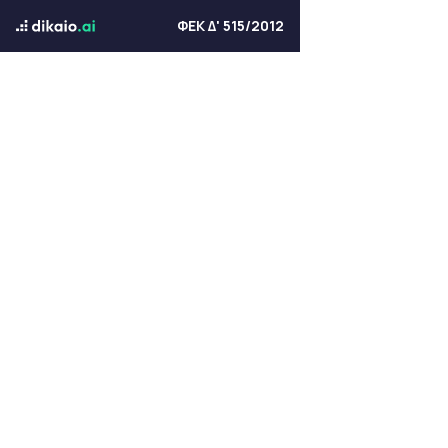
ΦΕΚ Δ' 515/2012