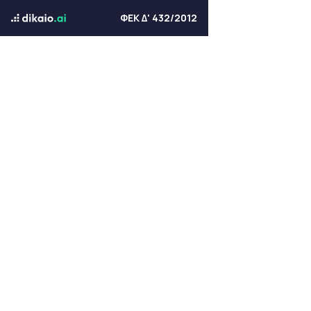
ΦΕΚ Δ' 432/2012