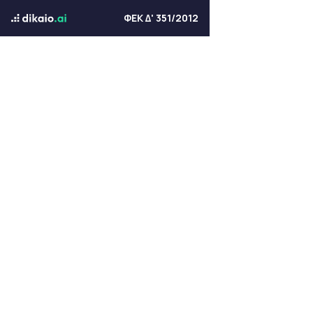
ΦΕΚ Δ' 351/2012