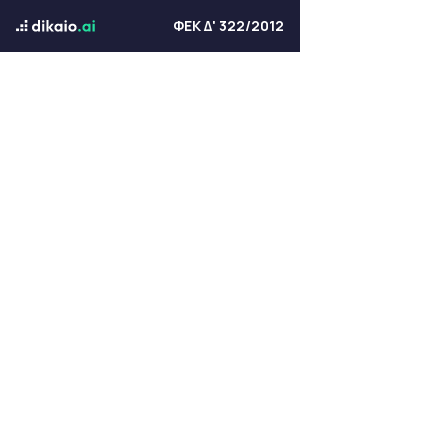
ΦΕΚ Δ' 322/2012