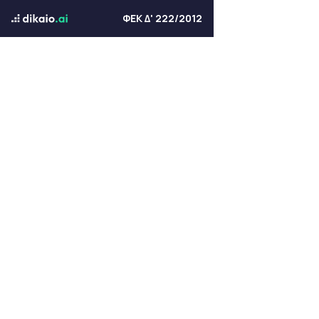
ΦΕΚ Δ' 222/2012