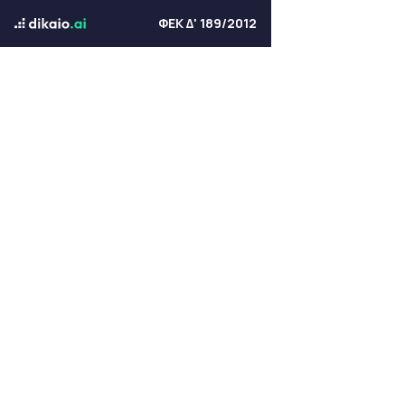
ΦΕΚ Δ' 189/2012