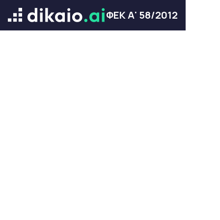
ΦΕΚ Α' 58/2012